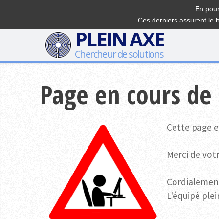
En pour
Ces derniers assurent le 
PLEIN AXE
Chercheur de solutions
Page en cours de
Cette page e
Merci de vot
Cordialemen
L'équipé ple