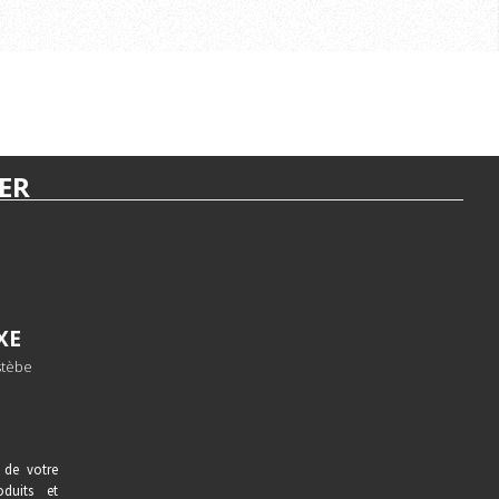
ER
XE
stèbe
 de votre
duits et