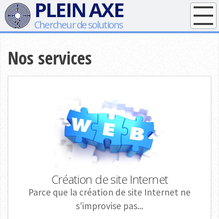
PLEIN AXE
Chercheur de solutions
Accueil
Nos services
Nos produits
Nos services
Assistance
Actualités
Qui sommes-nous ?
Création de site Internet
Parce que la création de site Internet ne
s'improvise pas...