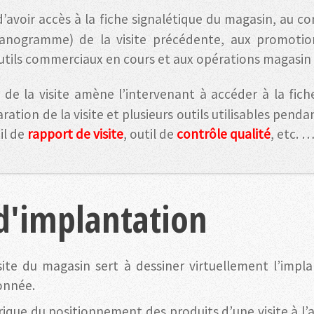
d’avoir accès à la fiche signalétique du magasin, au c
lanogramme) de la visite précédente, aux promotion
utils commerciaux en cours et aux opérations magasin 
n de la visite amène l’intervenant à accéder à la fich
ration de la visite et plusieurs outils utilisables penda
til de
rapport de visite
, outil de
contrôle qualité
, etc. 
d'implantation
isite du magasin sert à dessiner virtuellement l’imp
onnée.
orique du positionnement des produits d’une visite à l’